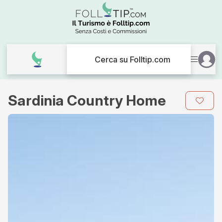
Cerca su Folltip.com
Sardinia Country Home
Galleria
immagini
per
Sardinia
Country
Home