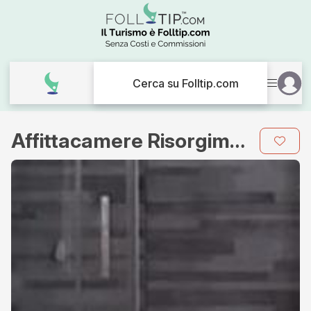
Cerca su Folltip.com
Affittacamere Risorgimento
Galleria
immagini
per
Affittacamere
Risorgimento