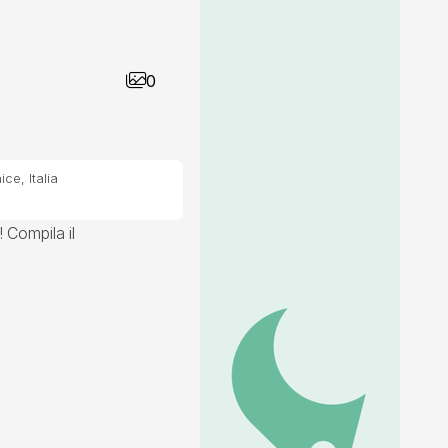
0
ce, Italia
! Compila il