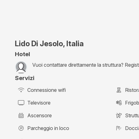
Lido Di Jesolo, Italia
Hotel
Vuoi contattare direttamente la struttura? Registra
Servizi
Connessione wifi
Ristor
Televisore
Frigo
Ascensore
Strutt
Parcheggio in loco
Docci