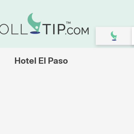
Hotel El Paso
Galleria
immagini
per
Hotel
El
Paso