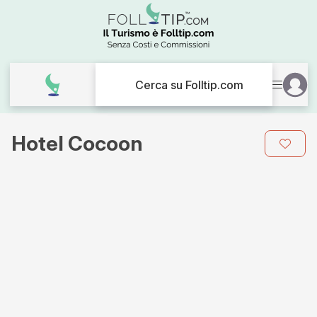
Cerca su Folltip.com
Hotel Cocoon
Galleria
immagini
per
Hotel
Cocoon