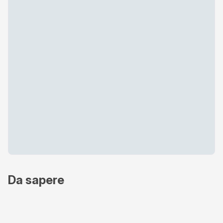
Da sapere
Metodi di pagamento accettati
Online - Nexi