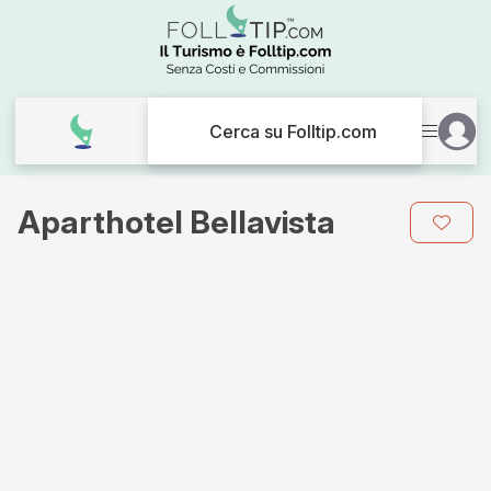
Cerca su Folltip.com
Aparthotel Bellavista
Galleria
immagini
per
Aparthotel
Bellavista