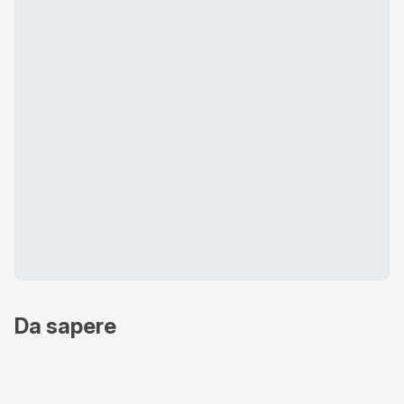
Da sapere
Metodi di pagamento accettati
Online - Nexi