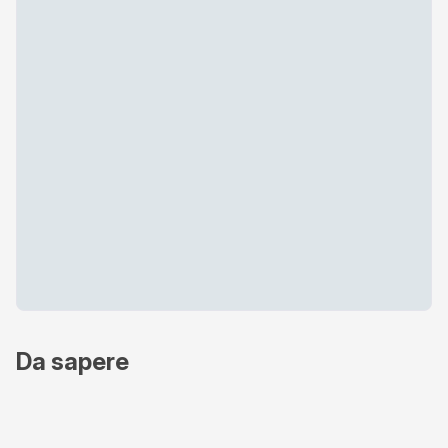
Da sapere
Metodi di pagamento accettati
Online - Nexi