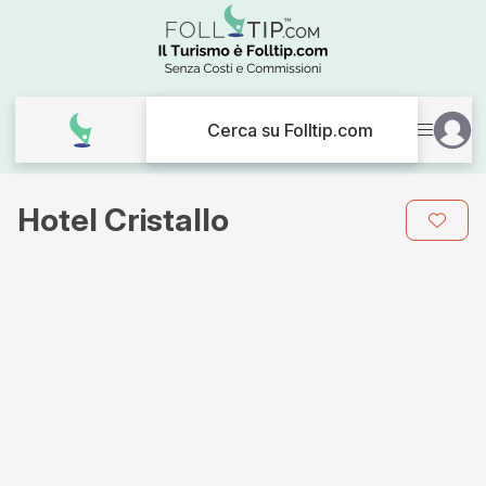
Cerca su Folltip.com
Hotel Cristallo
Galleria
immagini
per
Hotel
Cristallo