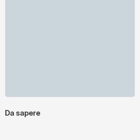
Da sapere
Metodi di pagamento accettati
Online - Nexi