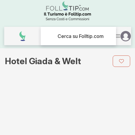
Cerca su Folltip.com
Hotel Giada & Welt
Galleria
immagini
per
Hotel
Giada
&