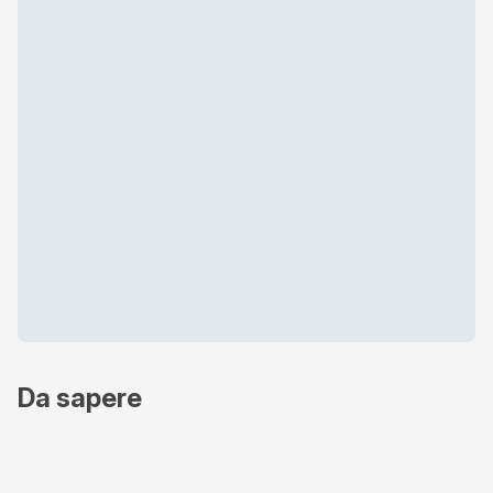
Da sapere
Metodi di pagamento accettati
Online - Nexi