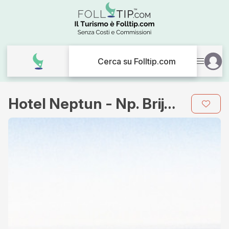
Cerca su Folltip.com
Hotel Neptun - Np. Brijuni
Galleria
immagini
per
Hotel
Neptun
-