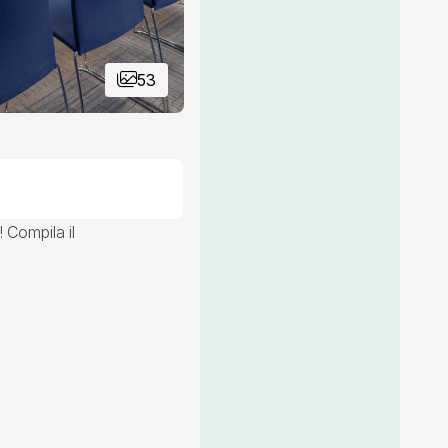
53
! Compila il