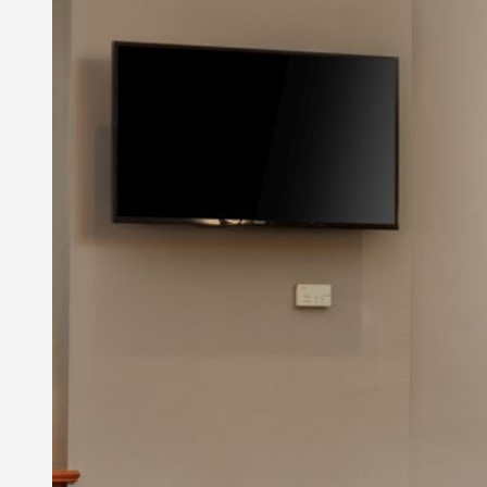
-
Fiume