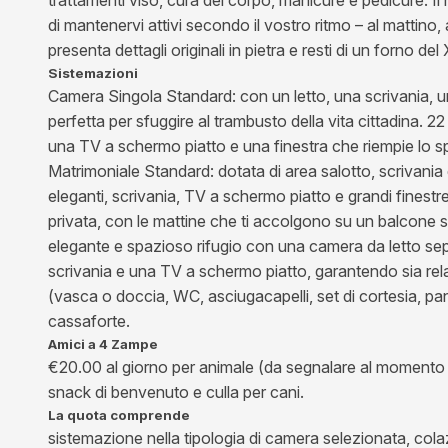
di mantenervi attivi secondo il vostro ritmo – al mattino
presenta dettagli originali in pietra e resti di un forno 
Sistemazioni
Camera Singola Standard: con un letto, una scrivania, un
perfetta per sfuggire al trambusto della vita cittadina. 
una TV a schermo piatto e una finestra che riempie lo s
Matrimoniale Standard: dotata di area salotto, scrivani
eleganti, scrivania, TV a schermo piatto e grandi fines
privata, con le mattine che ti accolgono su un balcone so
elegante e spazioso rifugio con una camera da letto sep
scrivania e una TV a schermo piatto, garantendo sia rel
(vasca o doccia, WC, asciugacapelli, set di cortesia, pan
cassaforte.
Amici a 4 Zampe
€20.00 al giorno per animale (da segnalare al momento d
snack di benvenuto e culla per cani.
La quota comprende
sistemazione nella tipologia di camera selezionata, colazi