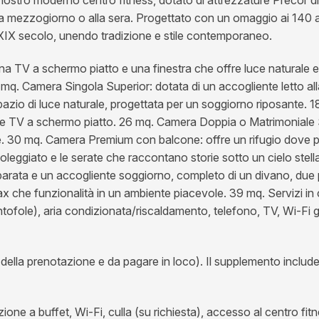
, a mezzogiorno o alla sera. Progettato con un omaggio ai 140 ann
del XIX secolo, unendo tradizione e stile contemporaneo.
a TV a schermo piatto e una finestra che offre luce naturale e v
22 mq. Camera Singola Superior: dotata di un accogliente letto al
pazio di luce naturale, progettata per un soggiorno riposante.
a e TV a schermo piatto. 26 mq. Camera Doppia o Matrimoniale S
tre. 30 mq. Camera Premium con balcone: offre un rifugio dove p
leggiato e le serate che raccontano storie sotto un cielo stella
arata e un accogliente soggiorno, completo di un divano, due 
ax che funzionalità in un ambiente piacevole. 39 mq. Servizi i
tofole), aria condizionata/riscaldamento, telefono, TV, Wi-Fi gr
ella prenotazione e da pagare in loco). Il supplemento include:
one a buffet, Wi-Fi, culla (su richiesta), accesso al centro fitn