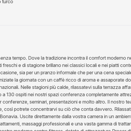
 turco
enza tempo. Dove la tradizione incontra il comfort moderno nel
freschi e di stagione brillano nei classici locali e nei piatti co
asione, sia per un pranzo informale che per una cena speciale. 
. Iniziate la giornata con un caffè ricco di aroma e assaporate dol
nazionali. Nelle stagioni più calde, rilassatevi sulla terrazza af
ino a 130 ospiti nei nostri spazi conferenza completamente attrez
r conferenze, seminari, presentazioni e molto altro. Il nostro t
e, così potrete concentrarvi su ciò che conta davvero. Rilassate
l Bonavia. Uscite direttamente dalla vostra camera in un ambien
trattamenti, massaggi professionali e una vasta gamma di trattame
 nostro moderno centro fitness, dotato di attrezzature Precor di 