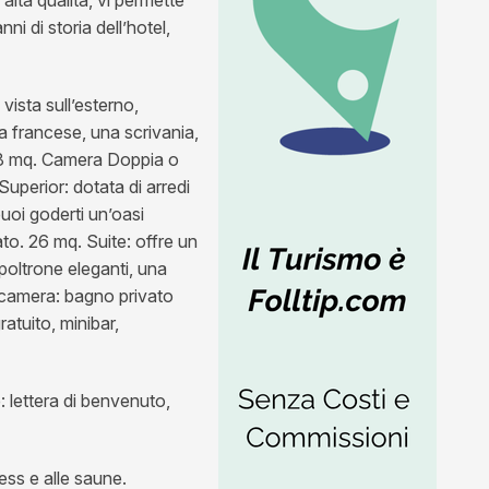
i di storia dell’hotel,
ista sull’esterno,
la francese, una scrivania,
 18 mq. Camera Doppia o
uperior: dotata di arredi
uoi goderti un’oasi
to. 26 mq. Suite: offre un
poltrone eleganti, una
n camera: bagno privato
atuito, minibar,
 lettera di benvenuto,
ess e alle saune.