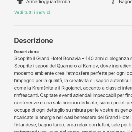
Armadio/guardaroba
Bagno
Vedi tutti i servizi
Descrizione
Descrizione
Scoprite il Grand Hotel Bonavia – 140 anni di eleganza s
Scoprite i sapori del Quarnero al Kamov, dove ingredienti 
moderno ambiente crea l’atmosfera perfetta per ogni occ
l’impegno per la qualità, la creatività e i sapori autentici
come la Kremšnita e il Rigojanci, accanto a classici inter
rinfrescanti. Ospitate eventi aziendali impeccabili per f
conferenze e una sala riunioni dedicata, siamo pronti pe
occupa di ogni dettaglio su misura per le vostre esigenz
ricaricate le energie nell’oasi benessere del Grand Hote
finlandese, bagno turco, area relax con lettini, sale per 
trattamenti viso, cura del corpo, manicure e pedicure. Il