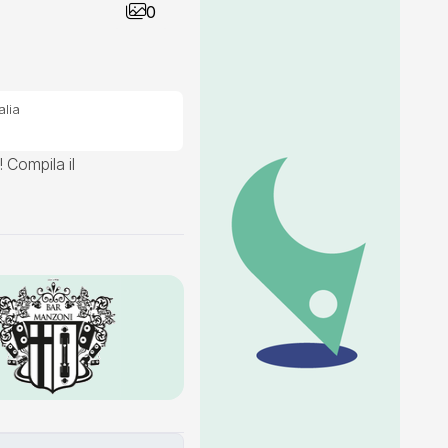
0
alia
! Compila il