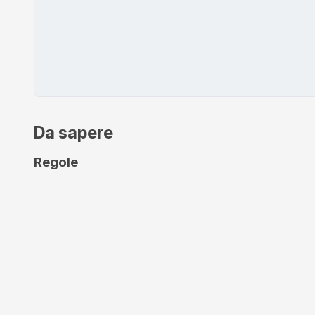
Da sapere
Regole
Animali
Animali permessi
Metodi di pagamento accettati
la struttura p
Online - Nexi
Nexi