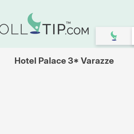
Hotel Palace 3* Varazze
Galleria
immagini
per
Hotel
Palace
3*